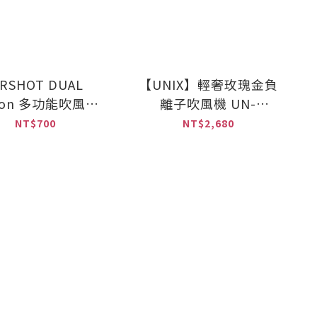
IRSHOT DUAL
【UNIX】輕奢玫瑰金負
ion 多功能吹風機-
離子吹風機 UN-
配件烘罩
A1642TW
NT$700
NT$2,680