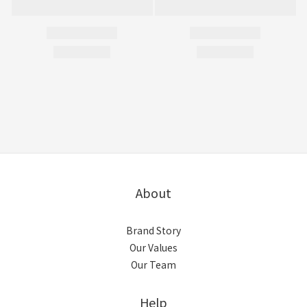
About
Brand Story
Our Values
Our Team
Help