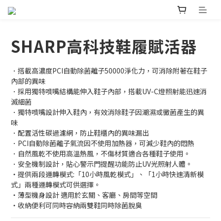
SHARP高科技鞋履賦活器
．搭載高濃度PCI自動除菌離子50000淨化力，可消除附著在鞋子
內部的異味
．採用獨特噴嘴結構能伸入鞋子內部，搭載UV-C燈照射能迅速消
滅細菌
．獨特噴嘴設計伸入鞋內，有效消除鞋子因潮濕或黴菌產生的異
味
．配置活性碳過濾網，防止鞋櫃內的異味漏出
．PCI自動除菌離子氣流因不使用加熱器，可減少鞋內的悶熱
．自然風乾不使用高溫熱風，不傷材質適合各種鞋子使用。
．安全機制設計，貼心警示門提醒功能防止UV光照射人體。
・提供兩段運轉模式:「10小時風乾模式」、「1小時快速清新模
式」兩種運轉模式可供選擇。
・薄型機身設計 適用於玄關、客廳、房間等空間
・收納便利可同時容納兩雙鞋同時除菌脫臭