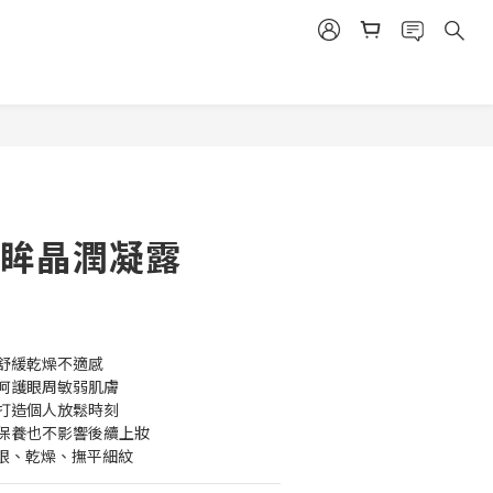
BUY NOW
明眸晶潤凝露
，舒緩乾燥不適感
和呵護眼周敏弱肌膚
，打造個人放鬆時刻
前保養也不影響後續上妝
眼、乾燥、撫平細紋