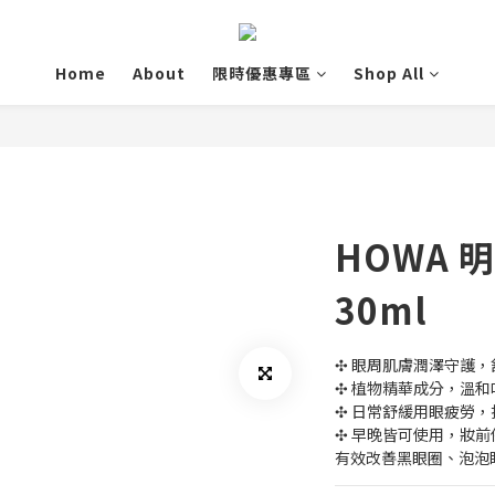
Home
About
限時優惠專區
Shop All
HOWA 
30ml
✣ 眼周肌膚潤澤守護
✣ 植物精華成分，溫
✣ 日常舒緩用眼疲勞
✣ 早晚皆可使用，妝
有效改善黑眼圈、泡泡