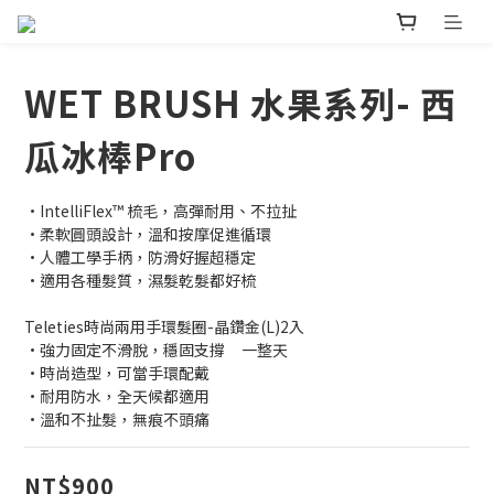
WET BRUSH 水果系列- 西
瓜冰棒Pro
•IntelliFlex™ 梳毛，高彈耐用、不拉扯
•柔軟圓頭設計，溫和按摩促進循環
•人體工學手柄，防滑好握超穩定
•適用各種髮質，濕髮乾髮都好梳
Teleties時尚兩用手環髮圈-晶鑽金(L)2入
•強力固定不滑脫，穩固支撐     一整天
•時尚造型，可當手環配戴
•耐用防水，全天候都適用
•溫和不扯髮，無痕不頭痛
NT$900