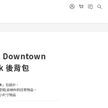
立即購買
l Downtown
ck 後背包
後」拉設計，
空間,容納你的日常物品。
或更小尺寸物品